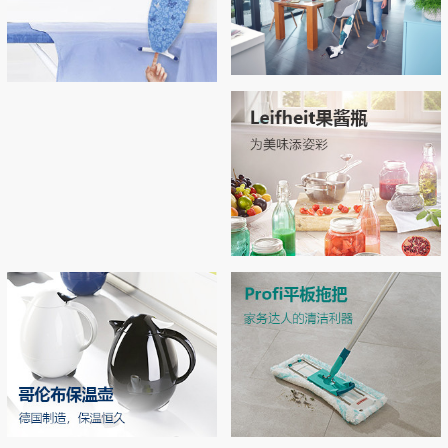
Regulus无线吸尘拖地机
Airboard系列烫衣板，开启烫衣新
拖地 | 吸尘 | 自清洁 3合1开启智能清洁新
拥有“Thermo Reflect”热反射技术：可反射
体验！
时代
来自熨斗的热量和蒸汽（实现双面烫
衣），熨烫效率提升33% 烫衣板运用了E
PP专利材质和轻量化结构，轻松移动和收
MORE
纳
MORE
Leifheit玻璃双层密封罐
独特双层密封设计，密封性极佳，防潮不
漏气 德国耐高温强化玻璃，可在高压锅
中高温加热
MORE