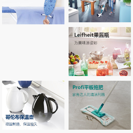
Regulus无线吸尘拖地机
Airboard系列烫衣板，开启烫衣新
拖地 | 吸尘 | 自清洁 3合1开启智能清洁新
拥有“Thermo Reflect”热反射技术：可反射
体验！
时代
来自熨斗的热量和蒸汽（实现双面烫
衣），熨烫效率提升33% 烫衣板运用了E
PP专利材质和轻量化结构，轻松移动和收
MORE
纳
MORE
Leifheit玻璃双层密封罐
独特双层密封设计，密封性极佳，防潮不
漏气 德国耐高温强化玻璃，可在高压锅
中高温加热
MORE