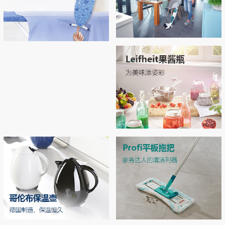
Regulus无线吸尘拖地机
Airboard系列烫衣板，开启烫衣新
拖地 | 吸尘 | 自清洁 3合1开启智能清洁新
拥有“Thermo Reflect”热反射技术：可反射
体验！
时代
来自熨斗的热量和蒸汽（实现双面烫
衣），熨烫效率提升33% 烫衣板运用了E
PP专利材质和轻量化结构，轻松移动和收
MORE
纳
MORE
Leifheit玻璃双层密封罐
独特双层密封设计，密封性极佳，防潮不
漏气 德国耐高温强化玻璃，可在高压锅
中高温加热
MORE