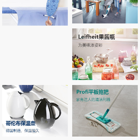
Regulus无线吸尘拖地机
Airboard系列烫衣板，开启烫衣新
拖地 | 吸尘 | 自清洁 3合1开启智能清洁新
拥有“Thermo Reflect”热反射技术：可反射
体验！
时代
来自熨斗的热量和蒸汽（实现双面烫
衣），熨烫效率提升33% 烫衣板运用了E
PP专利材质和轻量化结构，轻松移动和收
MORE
纳
MORE
Leifheit玻璃双层密封罐
独特双层密封设计，密封性极佳，防潮不
漏气 德国耐高温强化玻璃，可在高压锅
中高温加热
MORE