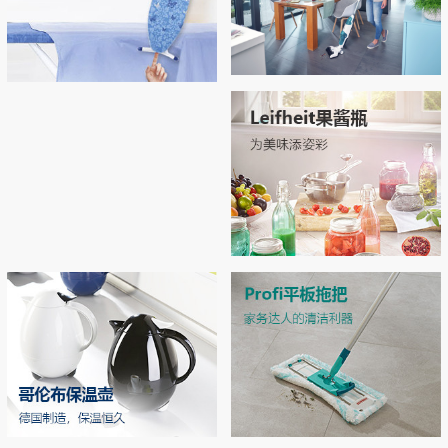
Regulus无线吸尘拖地机
Airboard系列烫衣板，开启烫衣新
拖地 | 吸尘 | 自清洁 3合1开启智能清洁新
拥有“Thermo Reflect”热反射技术：可反射
体验！
时代
来自熨斗的热量和蒸汽（实现双面烫
衣），熨烫效率提升33% 烫衣板运用了E
PP专利材质和轻量化结构，轻松移动和收
MORE
纳
MORE
Leifheit玻璃双层密封罐
独特双层密封设计，密封性极佳，防潮不
漏气 德国耐高温强化玻璃，可在高压锅
中高温加热
MORE