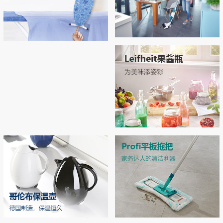
Regulus无线吸尘拖地机
Airboard系列烫衣板，开启烫衣新
拖地 | 吸尘 | 自清洁 3合1开启智能清洁新
拥有“Thermo Reflect”热反射技术：可反射
体验！
时代
来自熨斗的热量和蒸汽（实现双面烫
衣），熨烫效率提升33% 烫衣板运用了E
PP专利材质和轻量化结构，轻松移动和收
MORE
纳
MORE
Leifheit玻璃双层密封罐
独特双层密封设计，密封性极佳，防潮不
漏气 德国耐高温强化玻璃，可在高压锅
中高温加热
MORE