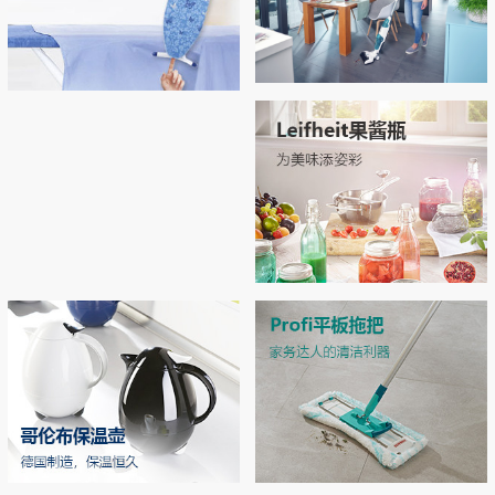
Regulus无线吸尘拖地机
Airboard系列烫衣板，开启烫衣新
拖地 | 吸尘 | 自清洁 3合1开启智能清洁新
拥有“Thermo Reflect”热反射技术：可反射
体验！
时代
来自熨斗的热量和蒸汽（实现双面烫
衣），熨烫效率提升33% 烫衣板运用了E
PP专利材质和轻量化结构，轻松移动和收
MORE
纳
MORE
Leifheit玻璃双层密封罐
独特双层密封设计，密封性极佳，防潮不
漏气 德国耐高温强化玻璃，可在高压锅
中高温加热
MORE