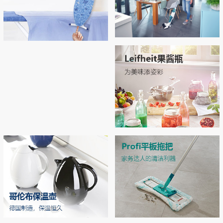
Regulus无线吸尘拖地机
Airboard系列烫衣板，开启烫衣新
拖地 | 吸尘 | 自清洁 3合1开启智能清洁新
拥有“Thermo Reflect”热反射技术：可反射
体验！
时代
来自熨斗的热量和蒸汽（实现双面烫
衣），熨烫效率提升33% 烫衣板运用了E
PP专利材质和轻量化结构，轻松移动和收
MORE
纳
MORE
Leifheit玻璃双层密封罐
独特双层密封设计，密封性极佳，防潮不
漏气 德国耐高温强化玻璃，可在高压锅
中高温加热
MORE