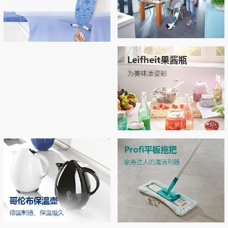
Regulus无线吸尘拖地机
Airboard系列烫衣板，开启烫衣新
拖地 | 吸尘 | 自清洁 3合1开启智能清洁新
拥有“Thermo Reflect”热反射技术：可反射
体验！
时代
来自熨斗的热量和蒸汽（实现双面烫
衣），熨烫效率提升33% 烫衣板运用了E
PP专利材质和轻量化结构，轻松移动和收
MORE
纳
MORE
Leifheit玻璃双层密封罐
独特双层密封设计，密封性极佳，防潮不
漏气 德国耐高温强化玻璃，可在高压锅
中高温加热
MORE