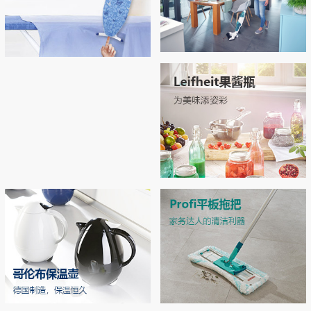
Regulus无线吸尘拖地机
Airboard系列烫衣板，开启烫衣新
拖地 | 吸尘 | 自清洁 3合1开启智能清洁新
拥有“Thermo Reflect”热反射技术：可反射
体验！
时代
来自熨斗的热量和蒸汽（实现双面烫
衣），熨烫效率提升33% 烫衣板运用了E
PP专利材质和轻量化结构，轻松移动和收
MORE
纳
MORE
Leifheit玻璃双层密封罐
独特双层密封设计，密封性极佳，防潮不
漏气 德国耐高温强化玻璃，可在高压锅
中高温加热
MORE