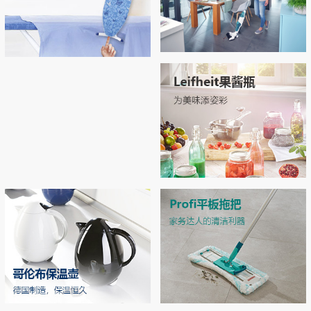
Regulus无线吸尘拖地机
Airboard系列烫衣板，开启烫衣新
拖地 | 吸尘 | 自清洁 3合1开启智能清洁新
拥有“Thermo Reflect”热反射技术：可反射
体验！
时代
来自熨斗的热量和蒸汽（实现双面烫
衣），熨烫效率提升33% 烫衣板运用了E
PP专利材质和轻量化结构，轻松移动和收
MORE
纳
MORE
Leifheit玻璃双层密封罐
独特双层密封设计，密封性极佳，防潮不
漏气 德国耐高温强化玻璃，可在高压锅
中高温加热
MORE