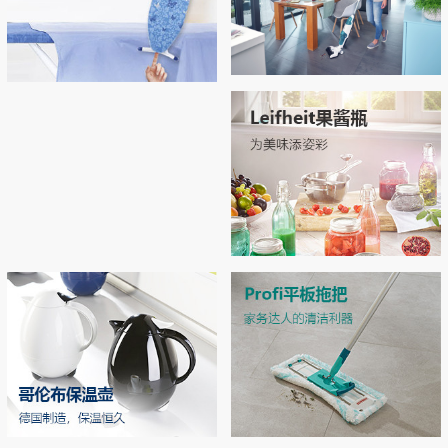
Regulus无线吸尘拖地机
Airboard系列烫衣板，开启烫衣新
拖地 | 吸尘 | 自清洁 3合1开启智能清洁新
拥有“Thermo Reflect”热反射技术：可反射
体验！
时代
来自熨斗的热量和蒸汽（实现双面烫
衣），熨烫效率提升33% 烫衣板运用了E
PP专利材质和轻量化结构，轻松移动和收
MORE
纳
MORE
Leifheit玻璃双层密封罐
独特双层密封设计，密封性极佳，防潮不
漏气 德国耐高温强化玻璃，可在高压锅
中高温加热
MORE