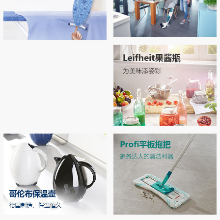
Regulus无线吸尘拖地机
Airboard系列烫衣板，开启烫衣新
拖地 | 吸尘 | 自清洁 3合1开启智能清洁新
拥有“Thermo Reflect”热反射技术：可反射
体验！
时代
来自熨斗的热量和蒸汽（实现双面烫
衣），熨烫效率提升33% 烫衣板运用了E
PP专利材质和轻量化结构，轻松移动和收
MORE
纳
MORE
Leifheit玻璃双层密封罐
独特双层密封设计，密封性极佳，防潮不
漏气 德国耐高温强化玻璃，可在高压锅
中高温加热
MORE