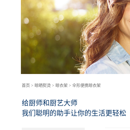
首页
>
晾晒熨烫
>
晾衣架
>
伞形便携晾衣架
给厨师和厨艺大师
我们聪明的助手让你的生活更轻松