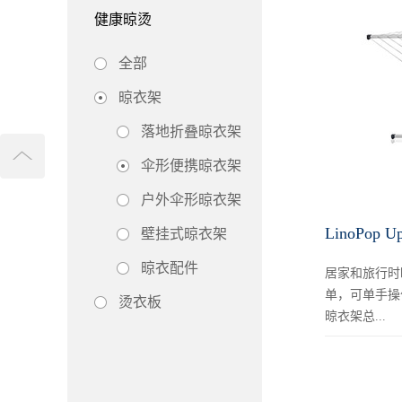
健康晾烫
全部
晾衣架
落地折叠晾衣架
伞形便携晾衣架
户外伞形晾衣架
壁挂式晾衣架
晾衣配件
居家和旅行时
单，可单手操
烫衣板
晾衣架总...