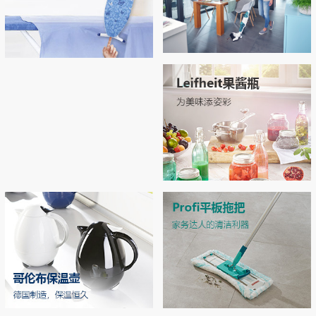
Regulus无线吸尘拖地机
Airboard系列烫衣板，开启烫衣新
拖地 | 吸尘 | 自清洁 3合1开启智能清洁新
拥有“Thermo Reflect”热反射技术：可反射
体验！
时代
来自熨斗的热量和蒸汽（实现双面烫
衣），熨烫效率提升33% 烫衣板运用了E
PP专利材质和轻量化结构，轻松移动和收
MORE
纳
MORE
Leifheit玻璃双层密封罐
独特双层密封设计，密封性极佳，防潮不
漏气 德国耐高温强化玻璃，可在高压锅
中高温加热
MORE