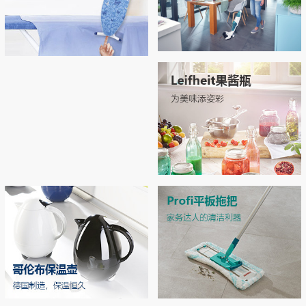
Regulus无线吸尘拖地机
Airboard系列烫衣板，开启烫衣新
拖地 | 吸尘 | 自清洁 3合1开启智能清洁新
拥有“Thermo Reflect”热反射技术：可反射
体验！
时代
来自熨斗的热量和蒸汽（实现双面烫
衣），熨烫效率提升33% 烫衣板运用了E
PP专利材质和轻量化结构，轻松移动和收
MORE
纳
MORE
Leifheit玻璃双层密封罐
独特双层密封设计，密封性极佳，防潮不
漏气 德国耐高温强化玻璃，可在高压锅
中高温加热
MORE