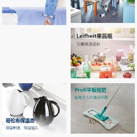
Regulus无线吸尘拖地机
Airboard系列烫衣板，开启烫衣新
拖地 | 吸尘 | 自清洁 3合1开启智能清洁新
拥有“Thermo Reflect”热反射技术：可反射
体验！
时代
来自熨斗的热量和蒸汽（实现双面烫
衣），熨烫效率提升33% 烫衣板运用了E
PP专利材质和轻量化结构，轻松移动和收
MORE
纳
MORE
Leifheit玻璃双层密封罐
独特双层密封设计，密封性极佳，防潮不
漏气 德国耐高温强化玻璃，可在高压锅
中高温加热
MORE